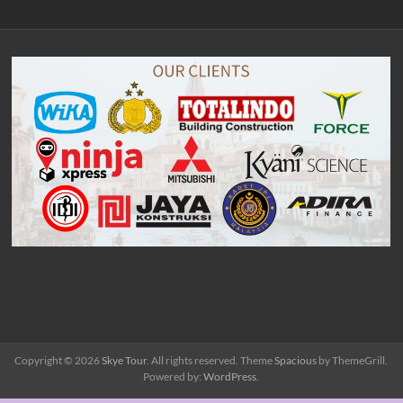
Copyright © 2026
Skye Tour
. All rights reserved. Theme
Spacious
by ThemeGrill.
Powered by:
WordPress
.