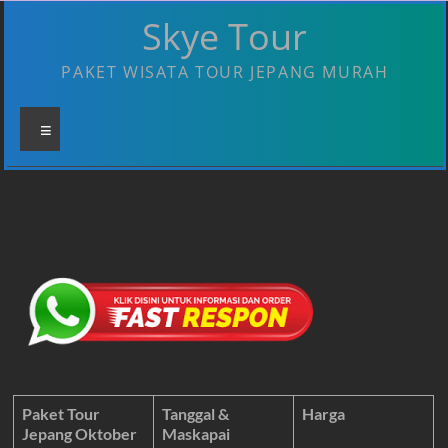
Skip
Skye Tour
to
content
PAKET WISATA TOUR JEPANG MURAH
Menu
Paket Tour
Tanggal &
Harga
Jepang Oktober
Maskapai