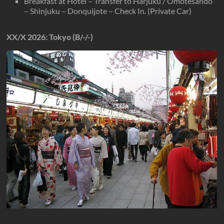
Breakfast at Hotel – Transfer to Harjuku / Omotesando
– Shinjuku – Donquijote – Check In. (Private Car)
XX/X
2026
: Tokyo (B/-/-)