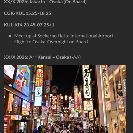
XX/X 2026: Jakarta – Osaka (On Board)
CGK-KUL 15.25-18.25
KU L-KIX 23.45-07.25+1
Meet up at Soekarno Hatta International Airport –
Flight to Osaka. Overnight on Board.
XX/X
2026
: Arr Kansai – Osaka (-/-/-)