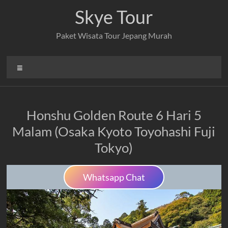
Skip
Skye Tour
to
content
Paket Wisata Tour Jepang Murah
Menu
Honshu Golden Route 6 Hari 5
Malam (Osaka Kyoto Toyohashi Fuji
Tokyo)
Whatsapp Chat