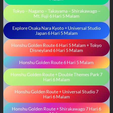
Tokyo – Nagano – Takayama – Shirakawago –
Mt. Fuji 6 Hari 5 Malam
Explore Osaka Nara Kyoto + Universal Studio
Japan 6 Hari 5 Malam
Honshu Golden Route 6 Hari 5 Malam + Tokyo
Disneyland 6 Hari 5 Malam
Honshu Golden Route 6 Hari 5 Malam
Honshu Golden Route + Double Themes Park 7
Hari 6 Malam
Honshu Golden Route + Universal Studio 7
Hari 6 Malam
Honshu Golden Route + Shirakawago 7 Hari 6