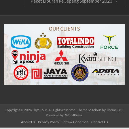
Paket Liburan ke Jepang September 2023
→
Copyright © 2026
Skye Tour
. All rights reserved. Theme
Spacious
by ThemeGrill.
Powered by:
WordPress
.
About Us
Privacy Policy
Term & Condition
Contact Us