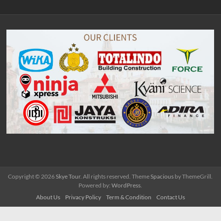
Copyright © 2026
Skye Tour
. All rights reserved. Theme
Spacious
by ThemeGrill.
Powered by:
WordPress
.
About Us
Privacy Policy
Term & Condition
Contact Us