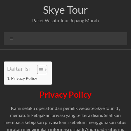
Skip
Skye Tour
to
content
Paket Wisata Tour Jepang Murah
Menu
Daftar Isi
Privacy Policy
Privacy Policy
Kami selaku operator dan pemilik website SkyeTour.id ,
mematuhi kebijakan privasi yang tertera disini. Silahkan
membaca kebijakan privasi kami sebelum menggunakan situs
ini atau mengirimkan informasi pribadi Anda pada situs ini.