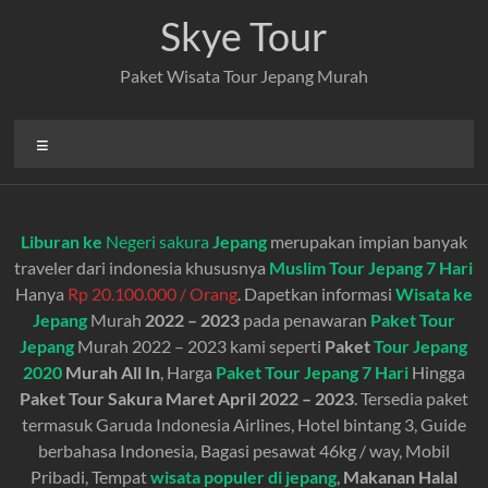
Skip
Skye Tour
to
content
Paket Wisata Tour Jepang Murah
Menu
Liburan ke
Negeri sakura
Jepang
merupakan impian banyak
traveler dari indonesia khususnya
Muslim Tour Jepang 7 Hari
Hanya
Rp 20.100.000 / Orang
. Dapetkan informasi
Wisata ke
Jepang
Murah
2022 – 2023
pada penawaran
Paket Tour
Jepang
Murah 2022 – 2023 kami seperti
Paket
Tour Jepang
2020
Murah All In
, Harga
Paket Tour Jepang 7 Hari
Hingga
Paket Tour Sakura
Maret April 2022 – 2023
. Tersedia paket
termasuk Garuda Indonesia Airlines, Hotel bintang 3, Guide
berbahasa Indonesia, Bagasi pesawat 46kg / way, Mobil
Pribadi, Tempat
wisata populer di jepang
,
Makanan Halal