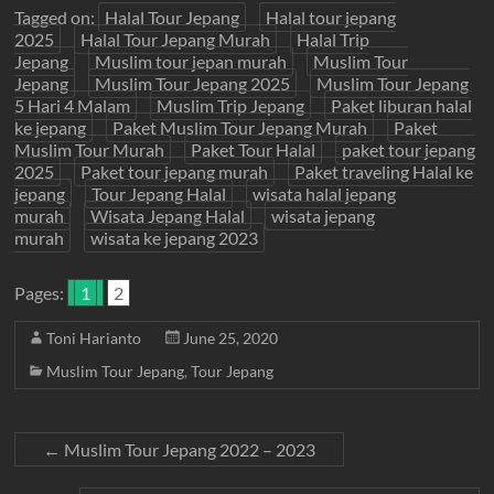
Tagged on:
Halal Tour Jepang
Halal tour jepang
2025
Halal Tour Jepang Murah
Halal Trip
Jepang
Muslim tour jepan murah
Muslim Tour
Jepang
Muslim Tour Jepang 2025
Muslim Tour Jepang
5 Hari 4 Malam
Muslim Trip Jepang
Paket liburan halal
ke jepang
Paket Muslim Tour Jepang Murah
Paket
Muslim Tour Murah
Paket Tour Halal
paket tour jepang
2025
Paket tour jepang murah
Paket traveling Halal ke
jepang
Tour Jepang Halal
wisata halal jepang
murah
Wisata Jepang Halal
wisata jepang
murah
wisata ke jepang 2023
Pages:
1
2
Toni Harianto
June 25, 2020
Muslim Tour Jepang
,
Tour Jepang
←
Muslim Tour Jepang 2022 – 2023