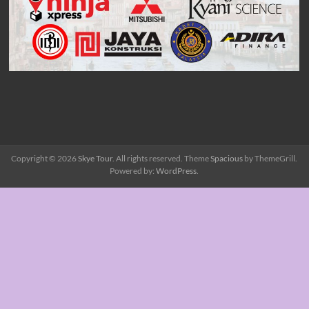
Copyright © 2026
Skye Tour
. All rights reserved. Theme
Spacious
by ThemeGrill.
Powered by:
WordPress
.