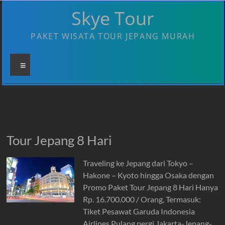
Skip
Skye Tour
to
content
PAKET WISATA TOUR JEPANG MURAH
Menu
Tour Jepang 8 Hari
Traveling ke Jepang dari Tokyo –
Hakone – Kyoto hingga Osaka dengan
Promo Paket Tour Jepang 8 Hari Hanya
Rp. 16.700.000 / Orang, Termasuk:
Tiket Pesawat Garuda Indonesia
Airlines Pulang pergi Jakarta-Jepang-