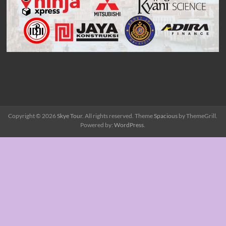
Copyright © 2026
Skye Tour
. All rights reserved. Theme
Spacious
by ThemeGrill.
Powered by:
WordPress
.