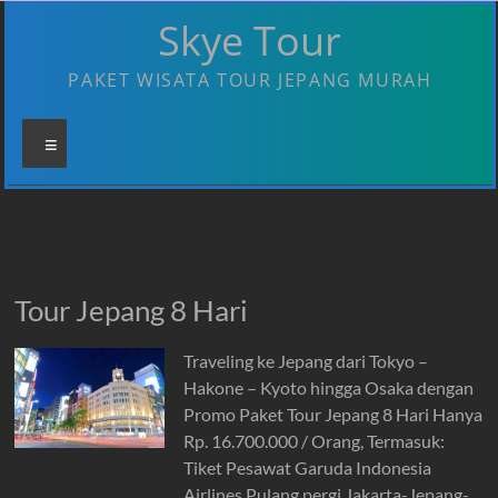
Skip
Skye Tour
to
content
PAKET WISATA TOUR JEPANG MURAH
Menu
Tour Jepang 8 Hari
Traveling ke Jepang dari Tokyo –
Hakone – Kyoto hingga Osaka dengan
Promo Paket Tour Jepang 8 Hari Hanya
Rp. 16.700.000 / Orang, Termasuk:
Tiket Pesawat Garuda Indonesia
Airlines Pulang pergi Jakarta-Jepang-