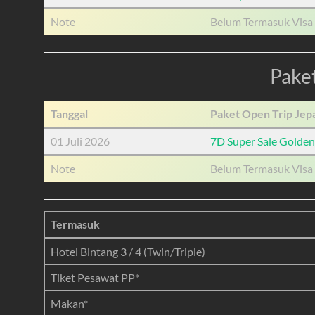
Note
Belum Termasuk Visa 
Paket
Tanggal
Paket Open Trip Jepan
01 Juli 2026
7D Super Sale Golde
Note
Belum Termasuk Visa 
Termasuk
Hotel Bintang 3 / 4 (Twin/Triple)
Tiket Pesawat PP*
Makan*