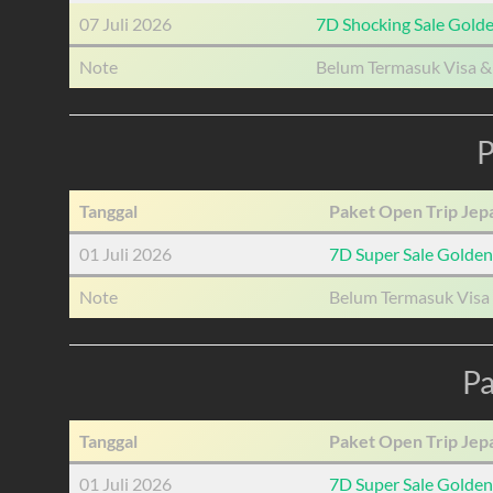
07 Juli 2026
7D Shocking Sale Gold
Note
Belum Termasuk Visa &
P
Tanggal
Paket Open Trip Jepa
01 Juli 2026
7D Super Sale Golde
Note
Belum Termasuk Visa 
Pa
Tanggal
Paket Open Trip Jepa
01 Juli 2026
7D Super Sale Golde