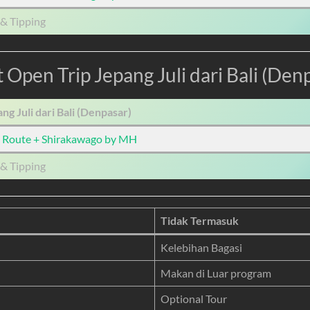
& Tipping
 Open Trip Jepang Juli dari Bali (Den
g Juli dari Bali (Denpasar)
n Route + Shirakawago by MH
& Tipping
Tidak Termasuk
Kelebihan Bagasi
Makan di Luar program
Optional Tour