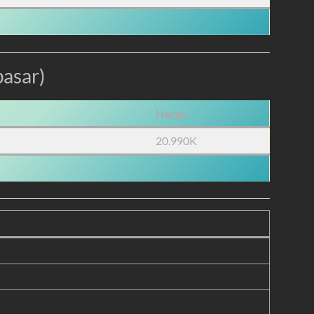
pasar)
Harga
20.990K