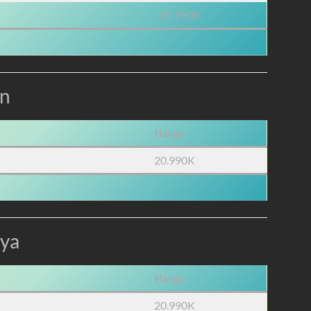
20.990K
an
Harga
20.990K
aya
Harga
20.990K