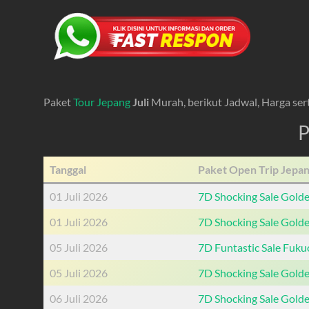
Paket
Tour Jepang
Juli
Murah, berikut Jadwal, Harga sert
P
Tanggal
Paket Open Trip Jepang
01 Juli 2026
7D Shocking Sale Gold
01 Juli 2026
7D Shocking Sale Gold
05 Juli 2026
7D Funtastic Sale Fuk
05 Juli 2026
7D Shocking Sale Gold
06 Juli 2026
7D Shocking Sale Gold