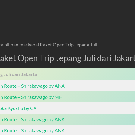
a pilihan maskapai Paket Open Trip Jepang Juli.
aket Open Trip Jepang Juli dari Jakar
 Juli dari Jakarta
en Route + Shirakawago by ANA
en Route + Shirakawago by MH
uoka Kyushu by CX
en Route + Shirakawago by ANA
en Route + Shirakawago by ANA